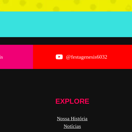
is
@festagenesis6032
EXPLORE
Nossa História
Notícias