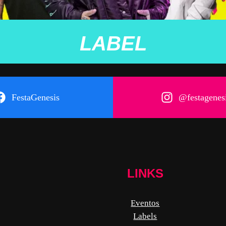
LABEL
FestaGenesis
@festagenes
LINKS
Eventos
Labels